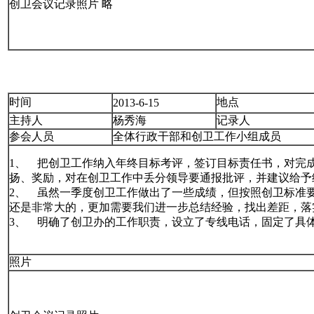
创卫会议记录照片 略
时间
地点
2013-6-15
主持人
杨秀海
记录人
参会人员
全体行政干部和创卫工作小组成员
1、 把创卫工作纳入年终目标考评，签订目标责任书，对完
扬、奖励，对在创卫工作中丢分领导要通报批评，并建议给予
2、 虽然一季度创卫工作做出了一些成绩，但按照创卫标准
还是非常大的，更加需要我们进一步总结经验，找出差距，落
3、 明确了创卫办的工作职责，设立了专线电话，固定了具
照片