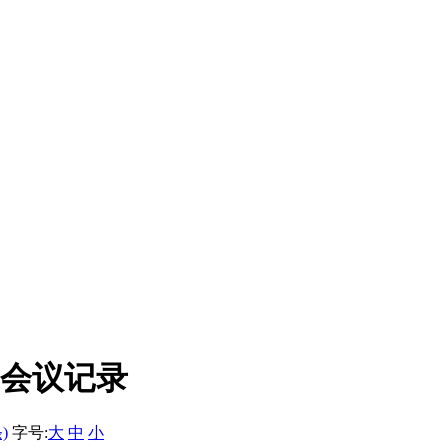
生会议记录
)
字号:
大
中
小