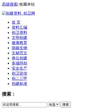
高级搜索
|
收藏本站
首 页
资料汇编
创卫资料
文明创建
健康教育
病媒生物
文秘范文
单位创建
多城同创
安全生产
创卫宣传
创二三甲
创建标准
搜索：
搜索