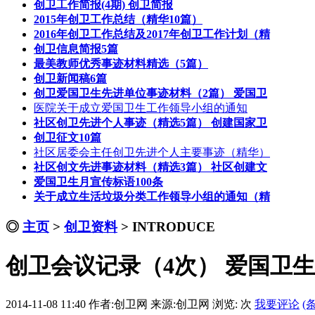
创卫工作简报(4期) 创卫简报
2015年创卫工作总结（精华10篇）
2016年创卫工作总结及2017年创卫工作计划（精
创卫信息简报5篇
最美教师优秀事迹材料精选（5篇）
创卫新闻稿6篇
创卫爱国卫生先进单位事迹材料（2篇） 爱国卫
医院关于成立爱国卫生工作领导小组的通知
社区创卫先进个人事迹（精选5篇） 创建国家卫
创卫征文10篇
社区居委会主任创卫先进个人主要事迹（精华）
社区创文先进事迹材料（精选3篇） 社区创建文
爱国卫生月宣传标语100条
关于成立生活垃圾分类工作领导小组的通知（精
◎
主页
>
创卫资料
>
INTRODUCE
创卫会议记录（4次） 爱国卫
2014-11-08 11:40
作者:创卫网
来源:创卫网
浏览:
次
我要评论
(条